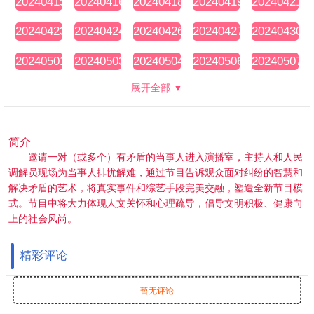
20240415
20240416
20240418
20240419
20240421
期
期
期
期
期
20240423
20240424
20240426
20240427
20240430
期
期
期
期
期
20240501
20240503
20240504
20240506
20240507
期
期
期
期
期
展开全部 ▼
简介
邀请一对（或多个）有矛盾的当事人进入演播室，主持人和人民
调解员现场为当事人排忧解难，通过节目告诉观众面对纠纷的智慧和
解决矛盾的艺术，将真实事件和综艺手段完美交融，塑造全新节目模
式。节目中将大力体现人文关怀和心理疏导，倡导文明积极、健康向
上的社会风尚。
精彩评论
暂无评论