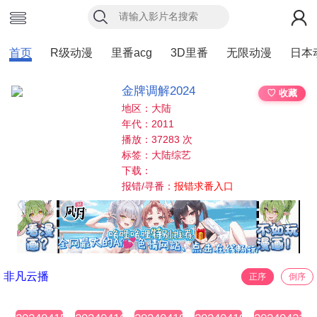
首页
R级动漫
里番acg
3D里番
无限动漫
日本
金牌调解2024
♡ 收藏
地区：大陆
年代：2011
播放：37283 次
标签：大陆综艺
下载：
报错/寻番：
报错求番入口
非凡云播
正序
倒序