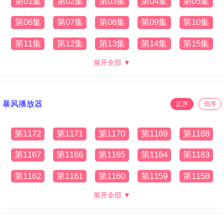
第01集
第02集
第03集
第04集
第05集
第06集
第07集
第08集
第09集
第10集
第11集
第12集
第13集
第14集
第15集
展开全部 ▼
暴风播放器
正序
倒序
第1172
第1171
第1170
第1169
第1168
集
集
集
集
集
第1167
第1166
第1165
第1164
第1163
集
集
集
集
集
第1162
第1161
第1160
第1159
第1158
集
集
集
集
集
展开全部 ▼